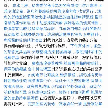
雪。
防水工程，從專業的角度為您的房屋進行防水處理
各
式冷凍設備，為您的餐廳提供可靠冷藏方案
找貨運行，讓
您的貨物運輸更高效快捷
桃園地區的台胞證申請流程
搜尋
引擎的運作原理
台中刮痧療程推薦
高雄地區的優質牙醫，
提供專業治療
頂級助聽器品牌，挑選來自知名品牌的高品
質助聽器
美味餐點外燴，讓您的活動更具特色
台中眼科，
專業醫師提供精準治療
對我們來說，這是我們參加的第一
個有組織的旅程，以前是我們的旅行。
下午茶外燴，讓您
的茶會更具品味
天母整復治療
除蟲專家，徹底清除家中的
各種害蟲
我們的計劃中已經包括了挪威巡遊，您的報價和
計劃經常彙編。
腳底按摩專業教學
推薦可信賴的徵信社，
保障你的權益
台中骨盆矯正
北部景觀也在挪威的美好國家
中脫穎而出。
如何進行公司設立
醫美療程，讓你擁有更年
輕亮麗的外貌
專業養護中心，提供全面的照護服務
提供高
效清潔服務，讓家居無瑕疵
尋找優質的外燴廠商，讓您的
活動無懈可擊
台胞證申請流程，輕鬆了解如何辦理
桃園地
區的台胞證申請流程
在這個驚人的視頻中，我們可以從高
處看到日出。
完美的室內裝修，讓家焕然一新
提升網站曝