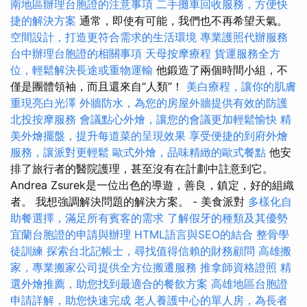
南地區辦理台胞證的注意事項
二手攤車回收服務，方便快
捷的解決方案
通常，即使有可能，我們也不再希望天氣。
空間設計，打造更符合需求的生活環境
專業護照代辦服務
台中辦理台胞證的相關事項
天母按摩療程
貨運服務全方
位，輕鬆解決長途或重物運輸
他鍛造了兩個時間小組，不
僅是團體領袖，而且還來自“人類”！
美白療程，讓你的肌膚
重現亮白光澤
外牆防水，為您的房屋外牆提供有效的防護
北投按摩服務
會議點心外燴，讓您的會議更加輕鬆愉快
精
美外燴擺盤，提升每道菜的呈現效果
享受便捷的到府外燴
服務，讓派對更輕鬆
歐式外燴，品味精緻的歐式餐點
他安
排了旅行者的醫院護理，甚至沒有在計劃中註意到它。
Andrea Zsurek是一位出色的導遊，善良，鎮定，好的組織
者。 我想強調解決問題的解決方案。 - 美食派對
多樣化自
助餐選擇，滿足所有賓客的需求
了解假牙的種類及其優勢
宜蘭台胞證的申請與辦理
HTML語言與SEO的結合
整骨學
徒訓練
探索台北記帳士，尋找值得信賴的財務顧問
高雄搬
家，專業搬家公司提供全方位搬遷服務
推拿師資格證照
精
選外燴推薦，助您找到最適合的餐飲方案
高雄地區台胞證
申請詳解，助您快速完成
老人養護中心的單人房，為長者