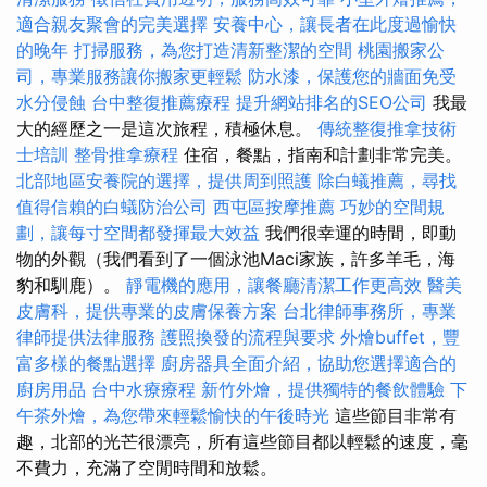
適合親友聚會的完美選擇
安養中心，讓長者在此度過愉快
的晚年
打掃服務，為您打造清新整潔的空間
桃園搬家公
司，專業服務讓你搬家更輕鬆
防水漆，保護您的牆面免受
水分侵蝕
台中整復推薦療程
提升網站排名的SEO公司
我最
大的經歷之一是這次旅程，積極休息。
傳統整復推拿技術
士培訓
整骨推拿療程
住宿，餐點，指南和計劃非常完美。
北部地區安養院的選擇，提供周到照護
除白蟻推薦，尋找
值得信賴的白蟻防治公司
西屯區按摩推薦
巧妙的空間規
劃，讓每寸空間都發揮最大效益
我們很幸運的時間，即動
物的外觀（我們看到了一個泳池Maci家族，許多羊毛，海
豹和馴鹿）。
靜電機的應用，讓餐廳清潔工作更高效
醫美
皮膚科，提供專業的皮膚保養方案
台北律師事務所，專業
律師提供法律服務
護照換發的流程與要求
外燴buffet，豐
富多樣的餐點選擇
廚房器具全面介紹，協助您選擇適合的
廚房用品
台中水療療程
新竹外燴，提供獨特的餐飲體驗
下
午茶外燴，為您帶來輕鬆愉快的午後時光
這些節目非常有
趣，北部的光芒很漂亮，所有這些節目都以輕鬆的速度，毫
不費力，充滿了空閒時間和放鬆。