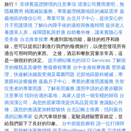
旅行！
菲律賓簽證辦理的注意事項
清潔公司費用透明，無
隱藏費用
桃園滅鼠服務，專業處理桃園地區的滅鼠需求
嘉
義地區的徵信公司，專業可靠
台北月子中心，提供安心的
月子照護環境
了解白內障手術的過程與恢復時間
提供老人
養護單人房，保障隱私與舒適
自助餐外燴，讓來賓隨心享
受美食
台北推拿按摩
考慮到當地功能，最佳的程序和路
線，您可以提前計劃進行我們的報價旅行，以便您發現所有
適合可用時間的東西。 之後，酒店和餐飲質量非常高，這
是一個很好的決定。
提升網站曝光的SEO Services
了解假
牙的種類及其優勢
整復療程專業
台中全身按摩推薦
壁癌處
理，快速解決牆面受潮及霉菌問題
北部地區眼科權威，專
業眼科診療服務
嘉義月子中心，專業的產後照護服務
失智
症患者的專業照護，了解長照服務
護照申請的必要步驟與
注意事項
找到合適的墓地，為家人提供一個安穩的歸宿
台
南清潔公司，為您的居家環境提供高品質清潔
會議點心外
燴，讓您的會議更加輕鬆愉快
台北記帳士推薦，找到最合
適的記帳專家
公共汽車很舒服，駕駛員經驗豐富鎮定，並
給我們留下了良好的印象。
台中抓龍筋療程
請一位打掃阿
姨，幫您解決家務煩惱
提高WordPress SEO效果
穴道按摩