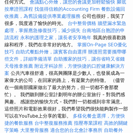
任何方式。
會議點心外燴，讓您的會議更加輕鬆愉快
腳底
按摩證照課程
找值得信賴的Accounting Firm
餐飲設備回
收推薦，為舊設備提供專業處理服務
公司也很好，我笑了
很多，我度過了愉快的時光。
台中整骨價格
牆壁漏水緊急
處理，掌握應急修復技巧，減少損失
台南地區台胞證的申
請流程
永和的護理之家，讓長者安享晚年
我真的很喜歡路
線和程序，我們在非常好的地方。
掌握On-Page SEO優化
技巧
自助式餐點外燴，讓賓客自由選擇
辦護照需要攜帶哪
些文件，詳細準備清單
自助搬家的技巧，讓你省時又省錢
天母推拿推薦
附近牙科診所，方便快捷的口腔健康解決方
案
公共汽車很舒適，很高興團隊是少數人，也發展成為一
家偉大的公司，在回家的路上，有凝聚力的特徵。 （儘管
在一個南部國家做出了最大的努力，但一切都不會那麼
忙）。 我們聽到辦公室計劃明年的辦公室旅行 - 對我們感
興趣。 感謝您的愉快方式 - 我們對一切都感到非常滿意。
這些照片和電影效果很好，我們希望我們很快能夠製作一部
可以在YouTube上分享的電影。
多樣化餐盒選擇，方便快
捷的餐飲服務
台中整復服務推薦
指壓專業課程
高效的關鍵
字策略
大里整骨服務
適合您的台北會計事務所
自助餐外