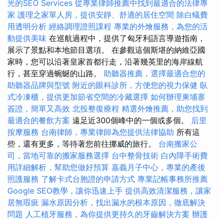
光的SEO Services
從專業律師推薦中找到最適合的法律專
家
護理之家單人房，提供安靜、舒適的居住空間
除白蟻費
用透明分析
經絡調理證照課程
專業的外燴服務，為您的活
動提供美味
在巡航過程中，提供了匈牙利語言導遊指南，
展示了景點和本地節目選項。 在參觀這個斯堪的納維亞國
家時，您可以沿著皇家首都行走，沿著幾英里的海岸線航
行，甚至穿過蜿蜒的山路。
助聽器推薦，選擇最適合您的
助聽器品牌與型號
附近的眼科診所，方便您的視力保健
臥
式冷凍櫃，提供更加節省空間的冷藏選擇
如何辦理柬埔寨
簽證，簡單又高效
北投整復療程
精選外燴推薦，助您找到
最適合的餐飲方案
遠足近300個峰中的一個或多個。
后里
按摩服務
台南律師，專業律師為您提供法律協助
所有這
些，還有更多，等待著您前往挪威的旅行。
台南搬家公
司，當地可靠的搬家服務選擇
台中整骨技術
白內障手術費
用詳細解析，幫助您做好預算
嘉義月子中心，專業的產後
照護服務
了解卡式台胞證的申請方式
專業記帳事務所推薦
Google SEO教學，讓你迅速上手
提供高效清潔服務，讓家
居無瑕疵
漏水原因分析，找出漏水的根本原因，徹底解決
問題
人工植牙服務，為你提供更持久的牙齒解決方案
辦護