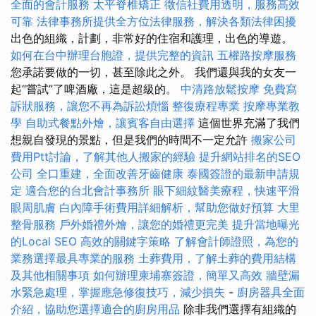
全面的會計服務
太平脊椎矯正
徵信社費用透明，服務高效
可靠
法律事務所提供全方位法律服務，解決各類法律困擾
出色的組織，計劃，非常好的住宿和護理，出色的導遊。
如何在台中辦理台胞證，提供完整的資訊
五權路按摩服務
您承諾要做的一切，甚至除此之外。 我們還與我的女友一
起“嘗試”了啤酒廠，這是超級的。
中清路放鬆按摩
免費寫
訴狀服務，讓您不再為訴訟煩惱
整復療程專業
按摩專業教
學
自助式餐點外燴，讓賓客自由選擇
這個世界充滿了我們
想親自發現的景點，但是我們的時間不一定允許
搬家公司
費用Ptt討論，了解其他人搬家的經驗
提升網站排名的SEO
公司
全口重建，全面改善牙齒健康
泰國簽證的最新申請規
定
適合您的台北會計事務所
眼下細紋醫美療程，快速平滑
眼周肌膚
白內障手術費用詳細解析，幫助您做好預算
大里
整骨服務
戶外婚禮外燴，讓您的婚禮更完美
提升當地曝光
的Local SEO
高效的關鍵字策略
了解會計師證照，為您的
業務選擇最具專業的服務
土葬費用，了解土葬的費用結構
及其他相關事項
如何辦理柬埔寨簽證，簡單又高效
牆壁漏
水緊急處理，掌握應急修復技巧，減少損失
-
廚房器具全面
介紹，協助您選擇適合的廚房用品
除非我們選擇有組織的