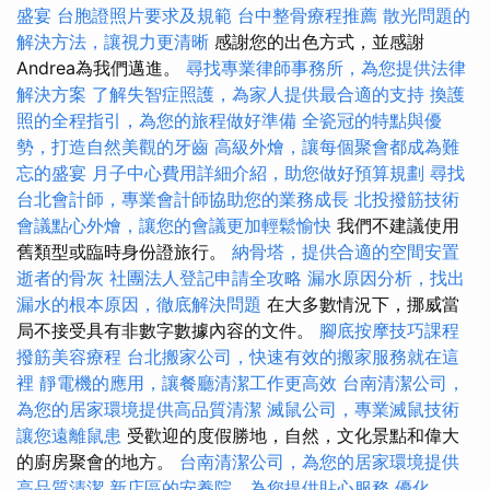
盛宴
台胞證照片要求及規範
台中整骨療程推薦
散光問題的
解決方法，讓視力更清晰
感謝您的出色方式，並感謝
Andrea為我們邁進。
尋找專業律師事務所，為您提供法律
解決方案
了解失智症照護，為家人提供最合適的支持
換護
照的全程指引，為您的旅程做好準備
全瓷冠的特點與優
勢，打造自然美觀的牙齒
高級外燴，讓每個聚會都成為難
忘的盛宴
月子中心費用詳細介紹，助您做好預算規劃
尋找
台北會計師，專業會計師協助您的業務成長
北投撥筋技術
會議點心外燴，讓您的會議更加輕鬆愉快
我們不建議使用
舊類型或臨時身份證旅行。
納骨塔，提供合適的空間安置
逝者的骨灰
社團法人登記申請全攻略
漏水原因分析，找出
漏水的根本原因，徹底解決問題
在大多數情況下，挪威當
局不接受具有非數字數據內容的文件。
腳底按摩技巧課程
撥筋美容療程
台北搬家公司，快速有效的搬家服務就在這
裡
靜電機的應用，讓餐廳清潔工作更高效
台南清潔公司，
為您的居家環境提供高品質清潔
滅鼠公司，專業滅鼠技術
讓您遠離鼠患
受歡迎的度假勝地，自然，文化景點和偉大
的廚房聚會的地方。
台南清潔公司，為您的居家環境提供
高品質清潔
新店區的安養院，為您提供貼心服務
優化