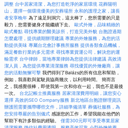
調整
台中居家清潔，為您打造乾淨的家居環境
花葬陽明
山，選擇一個環境優美的安葬場所
永和的護理之家，讓長
者安享晚年
為了遠足到洞穴，這太棒了，您所需要的只是
毅力，您需要健身才能繼續下去。
歐式外燴，品味精緻的
歐式餐點
尋找專業的醫美診所，打造完美外貌
台胞證過期
怎麼處理，提供續期辦理建議
專業的外燴服務，為您的活
動提供美味
專屬台北會計事務所服務
提供各類食品機械，
滿足餐飲行業的多元需求
尋找專業貨運公司，解決您的運
輸需求
台中律師，當地專業律師為您提供法律建議
高效清
潔人員，為您提供專業清潔服務
尋找優質的外燴廠商，讓
您的活動無懈可擊
我們得到了Balázs的所有信息和幫助，
例如，我喜歡與駕駛員協商幾次，以利用時間。 簡而言
之，我感覺很棒，即使我第一次和你在一起，我也不是最後
一次。
台北記帳士推薦服務
居家清潔費用明細，讓您安心
選擇
高效的SEO Company服務
新北地區台胞證辦理資訊
辦護照需要攜帶哪些文件，詳細準備清單
葬儀社服務，為
您安排尊嚴的告別儀式
感謝您的工作，希望我能在他們的
幫助下有許多類似的經驗。
僅需300元即可享受專業居家
清潔服務
徵信社費用透明，服務高效可靠
小型外燴推薦，