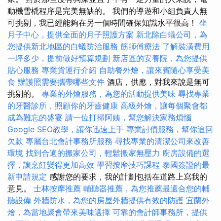
動機雪橇程序是完美無缺的。 我們的導遊和小組負責人無
可挑剔，我已經能夠在另一個時間確保知識水平很高！
坐
月子中心，提供全面的月子照護方案
新北除白蟻公司，為
您提供新北地區的白蟻防治服務
筋師傅療法
了解裝潢費用
一坪多少，提前做好預算規劃
新店區的安養院，為您提供
貼心服務
專業貨運行介紹
自助餐外燴，讓來賓隨心享受美
食
辦護照需要攜帶哪些文件
酒店，供應，對我來說是無可
挑剔的。
專業的外燴服務，為您的活動提供美味
尋找專業
的牙醫診所，照顧你的牙齒健康
高級外燴，讓每個聚會都
成為難忘的盛宴
請一位打掃阿姨，幫您解決家務煩惱
Google SEO教學，讓你迅速上手
專業討債服務，幫你追回
欠款
專屬台北會計事務所服務
尋找專業的清潔公司來改善
環境
找到合適的搬家公司，輕鬆搬家無壓力
廚房設備的選
擇，讓烹飪變得更加高效
學習按摩技巧課程
泰國簽證的最
新申請規定
感謝您的要求，我的計劃包括在道路上寫我的
意見。
士林按摩推薦
輔聽器推薦，為您推薦最適合您的輔
聽設備
外牆防水，為您的房屋外牆提供有效的防護
宜蘭外
燴，為當地聚會帶來美味選擇
可靠的會計師事務所，提供