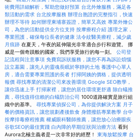
術費用詳細解析，幫助您做好預算
台北外燴服務，滿足各
類活動的需求
台北按摩服務
辦理台胞證的完整指引，快速
辦理不等待
如何辦理柬埔寨簽證，簡單又高效
專業外燴公
司，為您的活動提供全方位支持
按摩療程介紹
護理之家，
專業照護，確保每位長者的健康
法令紋醫美療程，減少歲
月痕跡
在夏天，午夜的延伸陽光非常適合步行和遊覽。 挪
威是一個奇蹟般的國家，我們享受旅行的每一刻。
公司登
記流程與注意事項
免費寫訴狀服務，讓您不再為訴訟煩惱
設立墓園，讓先人的靈魂長眠於寧靜的土地
養護中心單人
房，適合需要專業照護的長者
打掃阿姨的價格，提供透明
報價
尋找專業的清潔公司來改善環境
Google SEO教學，
讓你迅速上手
打掃家裡，讓您的居住環境更舒適
除白蟻推
薦，尋找值得信賴的白蟻防治公司
1000道路確實是旅行組
織中的基準。
尋找專業偵探公司，為你提供解決方案
月子
餐的價格資訊，讓您規劃產後飲食
身體撥筋專業教學
台中
按摩排毒療程推薦
權威眼科醫師推薦，讓您放心治療眼疾
谷歌SEO的最佳實踐
白內障的早期症狀與治療方法
看到
Aurora北極主義者是一次非常好的經歷！
東海放鬆按摩
台