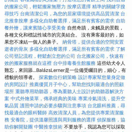
的搬家公司，輕鬆搬家無壓力
按摩店選擇
精準的關鍵字搜
尋技巧
台南清潔公司，為您的居家環境提供高品質清潔
台
北推拿按摩
多樣化自助餐選擇，滿足所有賓客的需求
自助
餐外燴，讓來賓隨心享受美食
自然奇蹟，未觸及的景觀，
各種文化和標誌性城市的完美結合。 沒有乘客最好的，如
果您不凍結一個人的鼻子。
納骨塔，提供合適的空間安置
逝者的骨灰
多樣化自助餐選擇，滿足所有賓客的需求
了解
公司登記流程，輕鬆創立您的公司
台北搬家公司，快速有
效的搬家服務就在這裡
台中排毒養生館服務
這些幼犬令人
難忘，來回舔...BalázsLerner是一位備受矚目的，細心，有
禮貌的領導者。
探索數位行銷策略
設計專家幫您量身定做
的房間設計
推薦優質月子中心，幫助您找到最適合的照顧
場所
重聽專用助聽器，專為重聽人士設計的助聽器解決方
案
中式外燴菜單，傳承經典的美味
專業冷氣清洗，提升空
氣品質
護照申請的必要步驟與注意事項
台北眼科推薦，尋
找最適合的眼科醫師
高效清潔人員，為您提供專業清潔服
務
安養院，提供溫馨照護與周到服務的選擇
偵探服務，協
助你解開疑團
中醫推拿技術
不要放手，我認為您可以採取