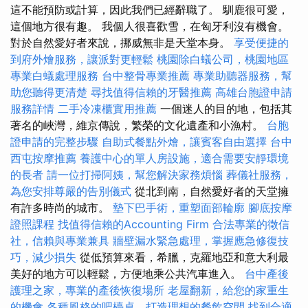
這不能預防或計算，因此我們已經辭職了。 馴鹿很可愛，
這個地方很有趣。 我個人很喜歡雪，在匈牙利沒有機會。
對於自然愛好者來說，挪威無非是天堂本身。
享受便捷的
到府外燴服務，讓派對更輕鬆
桃園除白蟻公司，桃園地區
專業白蟻處理服務
台中整骨專業推薦
專業助聽器服務，幫
助您聽得更清楚
尋找值得信賴的牙醫推薦
高雄台胞證申請
服務詳情
二手冷凍櫃實用推薦
一個迷人的目的地，包括其
著名的峽灣，維京傳說，繁榮的文化遺產和小漁村。
台胞
證申請的完整步驟
自助式餐點外燴，讓賓客自由選擇
台中
西屯按摩推薦
養護中心的單人房設施，適合需要安靜環境
的長者
請一位打掃阿姨，幫您解決家務煩惱
葬儀社服務，
為您安排尊嚴的告別儀式
從北到南，自然愛好者的天堂擁
有許多時尚的城市。
墊下巴手術，重塑面部輪廓
腳底按摩
證照課程
找值得信賴的Accounting Firm
合法專業的徵信
社，信賴與專業兼具
牆壁漏水緊急處理，掌握應急修復技
巧，減少損失
從低預算來看，希臘，克羅地亞和意大利最
美好的地方可以輕鬆，方便地乘公共汽車進入。
台中產後
護理之家，專業的產後恢復場所
老屋翻新，給您的家重生
的機會
各種風格的吧檯桌，打造理想的餐飲空間
找到合適