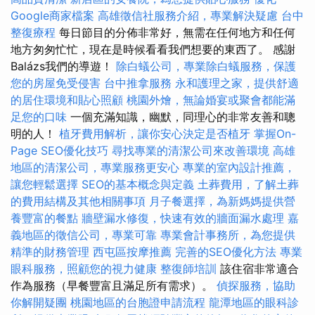
Google商家檔案
高雄徵信社服務介紹，專業解決疑慮
台中
整復療程
每日節目的分佈非常好，無需在任何地方和任何
地方匆匆忙忙，現在是時候看看我們想要的東西了。 感謝
Balázs我們的導遊！
除白蟻公司，專業除白蟻服務，保護
您的房屋免受侵害
台中推拿服務
永和護理之家，提供舒適
的居住環境和貼心照顧
桃園外燴，無論婚宴或聚會都能滿
足您的口味
一個充滿知識，幽默，同理心的非常友善和聰
明的人！
植牙費用解析，讓你安心決定是否植牙
掌握On-
Page SEO優化技巧
尋找專業的清潔公司來改善環境
高雄
地區的清潔公司，專業服務更安心
專業的室內設計推薦，
讓您輕鬆選擇
SEO的基本概念與定義
土葬費用，了解土葬
的費用結構及其他相關事項
月子餐選擇，為新媽媽提供營
養豐富的餐點
牆壁漏水修復，快速有效的牆面漏水處理
嘉
義地區的徵信公司，專業可靠
專業會計事務所，為您提供
精準的財務管理
西屯區按摩推薦
完善的SEO優化方法
專業
眼科服務，照顧您的視力健康
整復師培訓
該住宿非常適合
作為服務（早餐豐富且滿足所有需求）。
偵探服務，協助
你解開疑團
桃園地區的台胞證申請流程
龍潭地區的眼科診