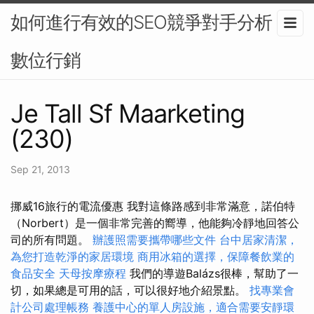
如何進行有效的SEO競爭對手分析？-
數位行銷
Je Tall Sf Maarketing
(230)
Sep 21, 2013
挪威16旅行的電流優惠 我對這條路感到非常滿意，諾伯特
（Norbert）是一個非常完善的嚮導，他能夠冷靜地回答公
司的所有問題。
辦護照需要攜帶哪些文件
台中居家清潔，
為您打造乾淨的家居環境
商用冰箱的選擇，保障餐飲業的
食品安全
天母按摩療程
我們的導遊Balázs很棒，幫助了一
切，如果總是可用的話，可以很好地介紹景點。
找專業會
計公司處理帳務
養護中心的單人房設施，適合需要安靜環