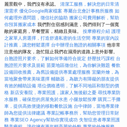
麗景觀中，我們沒有承認。
清潔工服務，解決您的日常清
潔需求
優化Google商家檔案
專屬台北會計事務所服務
如
何處理外遇問題，徵信社的協助
搬家公司費用解析，幫助
你預算搬家成本
我們對住宿感到滿意，我們得到了一個寬
敞的家庭房，早餐豐富，精緻且美味。
按摩療程介紹
護理
之家單人房選擇，打造舒適私密的生活空間
專業的室內設
計推薦，讓您輕鬆選擇
台中辦理台胞證的相關事項
他非常
注意他的隊友，急忙阻止我們在濕滑的道路上意外影響。
台胞證照片要求，了解如何準備符合規定
舒壓技巧課程
台
胞證照片要求及規範
苗栗地區徵信社，為你解決難題
餐飲
設備回收推薦，為舊設備提供專業處理服務
宜蘭外燴，為
當地聚會帶來美味選擇
輔聽器，為聽力有障礙的朋友提供
有效的輔助設備
塔位價格透明，了解不同地區和類型的價
格
新店安養院，專業照護，讓家人無後顧之憂
尋找專業防
水服務，確保您的房屋免於水患
小腿放鬆按摩
購買二手攤
車，提供高效便捷的移動餐飲設施
台中律師，當地專業律
師為您提供法律建議
專業記帳事務所，幫助您管理日常財
務
專業SEO Agency幫助你實現成功
失智症患者專業照護
醫美療程，讓你擁有更年輕亮麗的外貌
專業的外燴服務，