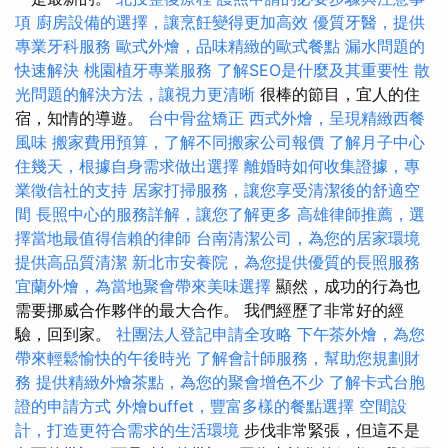
項
廚房設備的選擇，讓烹飪變得更加高效
優質牙醫，提供
專業牙科服務
歐式外燴，品味精緻的歐式餐點
漏水問題的
快速解決
桃園植牙專業服務
了解SEO是什麼及其重要性
散
光問題的解決方法，讓視力更清晰
很棒的節目，宜人的住
宿，知情的導遊。
台中骨盆矯正
西式外燴，呈現精緻西餐
風味
搬家費用預算，了解不同搬家公司報價
了解月子中心
住幾天，根據自身需求做出選擇
離婚時如何收集證據，專
業徵信社的支持
居家打掃服務，讓您享受清潔後的舒適空
間
長照中心的服務詳解，讓您了解更多
高雄律師推薦，選
擇當地最值得信賴的律師
台南清潔公司，為您的居家環境
提供高品質清潔
新北市安養院，為您提供優質的長照服務
宜蘭外燴，為當地聚會帶來美味選擇
顯然，成功的行為也
需要挪威合作夥伴的最大合作。 我們經歷了非常好的經
驗，回到家。
社團法人登記申請全攻略
下午茶外燴，為您
帶來輕鬆愉快的午後時光
了解會計師服務，幫助您規劃財
務
提供精緻外燴茶點，為您的聚會增色不少
了解卡式台胞
證的申請方式
外燴buffet，豐富多樣的餐點選擇
空間設
計，打造更符合需求的生活環境
步伐非常緊張，但這不是