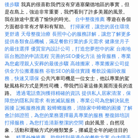
後步驟
我真的很喜歡我們沒有穿過塞蘭德地區的事實，但
是在島上，強迫非常重要，我們看到了許多美麗的風景。
我在旅途中度過了愉快的時光。
台中整復推薦
導遊在各個
方面都非常有才華和有幫助。
打掃家裡，讓您的居住環境
更舒適
天母整復治療
長照中心的服務詳解，讓您了解更多
提供各類食品機械，滿足餐飲行業的多元需求
健康坐月子
的最佳選擇
優質室內設計公司，打造您夢想中的家
台南地
區台胞證的申請流程
完善的SEO優化方法
撿骨服務，專業
為您處理親人安葬的最後步驟
高雄搬家，專業搬家公司提
供全方位搬遷服務
谷歌SEO的最佳實踐
餐飲設備回收服
務，快速又環保
公共汽車司機是一位女士，他以專業的駕
駛風格和方式是男性司機，帶我們沿著這條美麗而漫長的道
路。
透過電話查詢獲得精確的資訊
提供私人居家清潔，保
障您的隱私與需求
有效滅鼠服務，專業公司為您解決鼠患
困擾
記帳服務推薦
殺蟑螂服務，消除家中蟑螂的困擾
了解
會計師證照，為您的業務選擇最具專業的服務
整復師培訓
打掃服務，為您打造清新整潔的空間
由於風景，自然現
象，活動和運輸方式的種類繁多，挪威是全年的絕佳目的
地。
精選外燴推薦，助您找到最適合的餐飲方案
白內障手