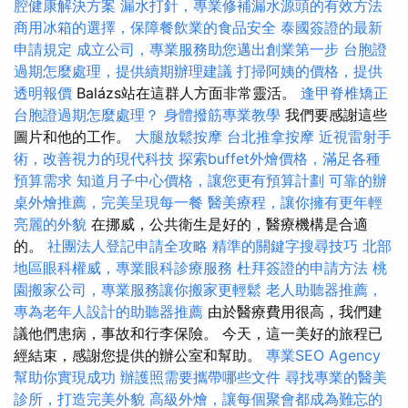
腔健康解決方案
漏水打針，專業修補漏水源頭的有效方法
商用冰箱的選擇，保障餐飲業的食品安全
泰國簽證的最新
申請規定
成立公司，專業服務助您邁出創業第一步
台胞證
過期怎麼處理，提供續期辦理建議
打掃阿姨的價格，提供
透明報價
Balázs站在這群人方面非常靈活。
逢甲脊椎矯正
台胞證過期怎麼處理？
身體撥筋專業教學
我們要感謝這些
圖片和他的工作。
大腿放鬆按摩
台北推拿按摩
近視雷射手
術，改善視力的現代科技
探索buffet外燴價格，滿足各種
預算需求
知道月子中心價格，讓您更有預算計劃
可靠的辦
桌外燴推薦，完美呈現每一餐
醫美療程，讓你擁有更年輕
亮麗的外貌
在挪威，公共衛生是好的，醫療機構是合適
的。
社團法人登記申請全攻略
精準的關鍵字搜尋技巧
北部
地區眼科權威，專業眼科診療服務
杜拜簽證的申請方法
桃
園搬家公司，專業服務讓你搬家更輕鬆
老人助聽器推薦，
專為老年人設計的助聽器推薦
由於醫療費用很高，我們建
議他們患病，事故和行李保險。 今天，這一美好的旅程已
經結束，感謝您提供的辦公室和幫助。
專業SEO Agency
幫助你實現成功
辦護照需要攜帶哪些文件
尋找專業的醫美
診所，打造完美外貌
高級外燴，讓每個聚會都成為難忘的