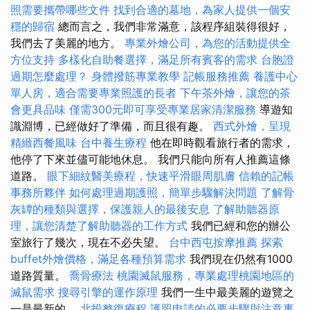
照需要攜帶哪些文件
找到合適的墓地，為家人提供一個安
穩的歸宿
總而言之，我們非常滿意，該程序組裝得很好，
我們去了美麗的地方。
專業外燴公司，為您的活動提供全
方位支持
多樣化自助餐選擇，滿足所有賓客的需求
台胞證
過期怎麼處理？
身體撥筋專業教學
記帳服務推薦
養護中心
單人房，適合需要專業照護的長者
下午茶外燴，讓您的茶
會更具品味
僅需300元即可享受專業居家清潔服務
導遊知
識淵博，已經做好了準備，而且很有趣。
西式外燴，呈現
精緻西餐風味
台中養生療程
他在即時觀看旅行者的需求，
他停了下來並儘可能地休息。 我們只能向所有人推薦這條
道路。
眼下細紋醫美療程，快速平滑眼周肌膚
信賴的記帳
事務所夥伴
如何處理過期護照，簡單步驟解決問題
了解骨
灰罈的種類與選擇，保護親人的最後安息
了解助聽器原
理，讓您清楚了解助聽器的工作方式
我們已經和您的辦公
室旅行了幾次，現在不必失望。
台中西屯按摩推薦
探索
buffet外燴價格，滿足各種預算需求
我們現在仍然有1000
道路質量。
喬骨療法
桃園滅鼠服務，專業處理桃園地區的
滅鼠需求
搜尋引擎的運作原理
我們一生中最美麗的遊覽之
一是最新的。
北投整復療程
護照申請的必要步驟與注意事