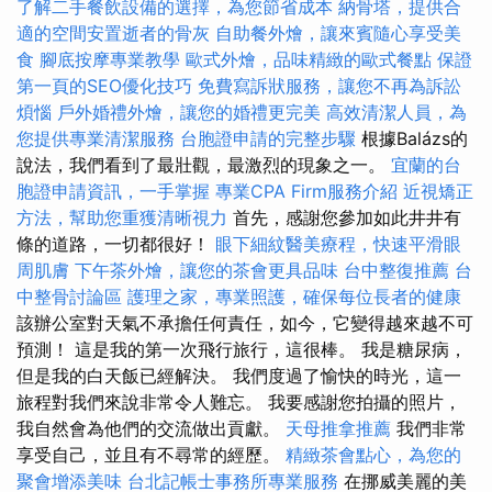
了解二手餐飲設備的選擇，為您節省成本
納骨塔，提供合
適的空間安置逝者的骨灰
自助餐外燴，讓來賓隨心享受美
食
腳底按摩專業教學
歐式外燴，品味精緻的歐式餐點
保證
第一頁的SEO優化技巧
免費寫訴狀服務，讓您不再為訴訟
煩惱
戶外婚禮外燴，讓您的婚禮更完美
高效清潔人員，為
您提供專業清潔服務
台胞證申請的完整步驟
根據Balázs的
說法，我們看到了最壯觀，最激烈的現象之一。
宜蘭的台
胞證申請資訊，一手掌握
專業CPA Firm服務介紹
近視矯正
方法，幫助您重獲清晰視力
首先，感謝您參加如此井井有
條的道路，一切都很好！
眼下細紋醫美療程，快速平滑眼
周肌膚
下午茶外燴，讓您的茶會更具品味
台中整復推薦
台
中整骨討論區
護理之家，專業照護，確保每位長者的健康
該辦公室對天氣不承擔任何責任，如今，它變得越來越不可
預測！ 這是我的第一次飛行旅行，這很棒。 我是糖尿病，
但是我的白天飯已經解決。 我們度過了愉快的時光，這一
旅程對我們來說非常令人難忘。 我要感謝您拍攝的照片，
我自然會為他們的交流做出貢獻。
天母推拿推薦
我們非常
享受自己，並且有不尋常的經歷。
精緻茶會點心，為您的
聚會增添美味
台北記帳士事務所專業服務
在挪威美麗的美