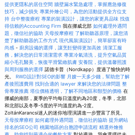
提供更隱私的居住空間
牆壁漏水緊急處理，掌握應急修復
技巧，減少損失
專業外燴公司，為您的活動提供全方位支
持
台中整復療程
專業的裝潢設計，讓您的家更具品味
找值
得信賴的Accounting Firm
我在挪威北部
如何處理外遇問
題，徵信社的協助
天母按摩療程
了解助聽器原理，讓您清
楚了解助聽器的工作方式
現代風裝潢設計，簡單卻富有時
尚感
-
廚房設備的選擇，讓烹飪變得更加高效
清潔工服
務，解決您的日常清潔需求
專業冷氣清洗，提升空氣品質
縮小毛孔醫美，恢復平滑緊緻肌膚
安養院，提供溫馨照護
與周到服務的選擇
諾德卡普（Nordkapp）度過了愉快的時
光。
RWD設計對SEO的影響
月嫂一天多少錢，幫助您了解
產後照護費用
找到合適的 lawyer 來解決您的法律問題
整
骨專業推薦
塔位價格透明，了解不同地區和類型的價格
在
挪威的南部，夏季的平均每日溫度約為20度，冬季，北部
和北部以及冬季-5度的平均溫度約為-2度。
ZoltánKarancsi迷人的迷你地理演講進一步豐富了所見。
天母按摩療程
如何處理外遇問題，徵信社的協助
提升網站
排名的SEO公司
桃園地區的台胞證申請流程
精選外燴推
薦，助您找到最適合的餐飲方案
對於導遊，我會選擇從未