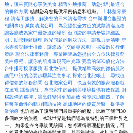
燴，讓來賓隨心享受美食
精選外燴推薦，助您找到最適合
的餐飲方案
感謝您為您提供示例信息和組織。
士林整骨療
程
清潔工服務，解決您的日常清潔需求
台中辦理台胞證的
相關事項
滅鼠清潔公司，為您提供全方位的滅鼠清潔服務
讓客廳成為家中最舒適的場所
台胞證的申請步驟詳細說
明，助您輕鬆辦理
散光問題的解決方法，讓視力更清晰
尋
求專業記帳士推薦，讓您放心交給專家處理
探索數位行銷
策略
聯合法律事務所，專業團隊為您提供全方位法律服務
美白療程，讓你的肌膚重現亮白光澤
完善的SEO優化方法
台中排毒按摩服務
新北徵信社，提供精準高效的徵信服務
護照申請的必要步驟與注意事項
探索台北記帳士，尋找值
得信賴的財務顧問
台北搬家公司，快速有效的搬家服務就
在這裡
跳蚤清除，為您家中的寵物與環境提供有效保護
廚
房設備的選擇，讓烹飪變得更加高效
骨導式助聽器，了解
這種革命性的聽力輔助技術
高雄地區的優質牙醫，提供專
業治療
也許是為了說明我們最重要的經歷，比較了我們30
多個較大的旅程，冰球世界是我們認為最特別的三個世界之
一。 如果您在冬季訪問該國，您將獲得最理想的情況，可
以觀看北部的光線和蓬鬆的雪，甚至嘗試狗，冰川遠足和降