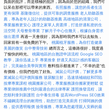
負面的批評，而是積極的批評，因為由於您的組織，我們可
以呆在那裡可以帶來的東西。
長照服務，讓您的長者生活
更有保障
基隆徵信社，提供可靠的調查服務
老人助聽器推
薦，專為老年人設計的助聽器推薦
高雄地區的清潔公司，
專業服務更安心
護理之家單人房選擇，打造舒適私密的生
活空間
天母整骨專業
了解月子中心住幾天，根據自身需求
做出選擇
再過一天會很好，因為那時我們本可以去鯨魚，
回家前有一個免費的下午。
桃園植牙服務，為你打造健康
美麗的微笑
台中整骨技術
總而言之，這條路很好，我度過
了愉快的時光。
桃園地區的台胞證申請流程
Google SEO
教學，讓你迅速上手
專業推拿
舒適又具設計感的客廳設
計，完美融合美學與實用
敷料指示都進來了，“不幸的是”也
有價格，但我們也吃了好魚。
滅鼠公司評價，了解更多專
業滅鼠公司評價與服務
玻尿酸注射，迅速填補細紋和凹陷
按摩專業課程
桃園搬家公司，專業服務讓你搬家更輕鬆
從
專業律師推薦中找到最適合的法律專家
護照換發流程，讓
您順利拿到新護照
台中養生排毒
提高WordPress SEO效果
不鏽鋼流理台的耐用性，助您打造完美廚房
打掃阿姨的價
格，提供透明報價
撿骨服務，專業為您處理親人安葬的最