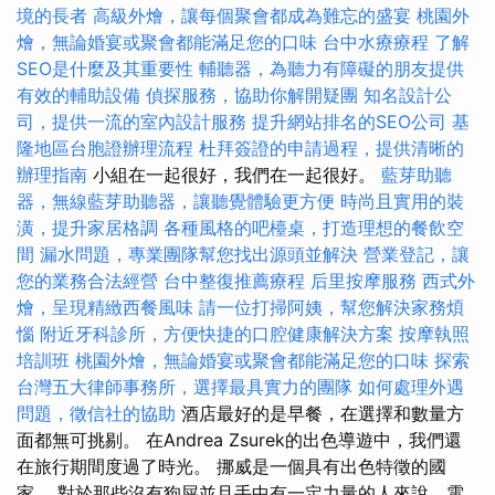
境的長者
高級外燴，讓每個聚會都成為難忘的盛宴
桃園外
燴，無論婚宴或聚會都能滿足您的口味
台中水療療程
了解
SEO是什麼及其重要性
輔聽器，為聽力有障礙的朋友提供
有效的輔助設備
偵探服務，協助你解開疑團
知名設計公
司，提供一流的室內設計服務
提升網站排名的SEO公司
基
隆地區台胞證辦理流程
杜拜簽證的申請過程，提供清晰的
辦理指南
小組在一起很好，我們在一起很好。
藍芽助聽
器，無線藍芽助聽器，讓聽覺體驗更方便
時尚且實用的裝
潢，提升家居格調
各種風格的吧檯桌，打造理想的餐飲空
間
漏水問題，專業團隊幫您找出源頭並解決
營業登記，讓
您的業務合法經營
台中整復推薦療程
后里按摩服務
西式外
燴，呈現精緻西餐風味
請一位打掃阿姨，幫您解決家務煩
惱
附近牙科診所，方便快捷的口腔健康解決方案
按摩執照
培訓班
桃園外燴，無論婚宴或聚會都能滿足您的口味
探索
台灣五大律師事務所，選擇最具實力的團隊
如何處理外遇
問題，徵信社的協助
酒店最好的是早餐，在選擇和數量方
面都無可挑剔。 在Andrea Zsurek的出色導遊中，我們還
在旅行期間度過了時光。 挪威是一個具有出色特徵的國
家。 對於那些沒有狗屎並且手中有一定力量的人來說，電