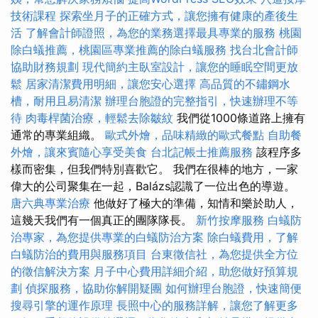
技術課程
探索坐月子的正確方式，讓您擁有健康的產後生
活
了解會計師證照，為您的業務選擇最具專業的服務
桃園
除白蟻推薦，桃園區專業推薦的除白蟻服務
找台北會計師
協助財務規劃
現代簡約主臥室設計，讓您的睡眠空間更放
鬆
居家清潔費用明細，讓您安心選擇
高品質的不鏽鋼水
槽，耐用且易清潔
辦理台胞證的完整指引，快速辦理不等
待
肉毒桿菌治療，輕鬆去除皺紋
我們從1000條道路上擁有
通常的專業組織。
歐式外燴，品味精緻的歐式餐點
自助餐
外燴，讓來賓隨心享受美食
台北記帳士推薦服務
該程序多
樣而密集，但我們特別喜歡它。 我們在很棒的地方，一家
偉大的公司聚集在一起，Balázs認識了一位出色的導遊。
唐六典專業治療
他做好了極大的準備，知情和樂於助人，
這幾天我們有一個真正的團隊隊長。
新竹按摩服務
白蟻防
治專家，為您提供專業的白蟻防治方案
除白蟻費用，了解
白蟻防治的費用與服務項目
台東徵信社，為您提供全方位
的徵信解決方案
月子中心費用詳細介紹，助您做好預算規
劃
偵探服務，協助你解開疑團
如何辦理台胞證，快速簡便
搜尋引擎的運作原理
長照中心的服務詳解，讓您了解更多