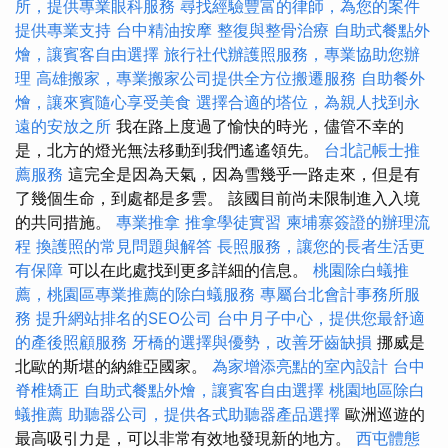
所，提供專業眼科服務
尋找經驗豐富的律師，為您的案件
提供專業支持
台中精油按摩
整復與整骨治療
自助式餐點外
燴，讓賓客自由選擇
旅行社代辦護照服務，專業協助您辦
理
高雄搬家，專業搬家公司提供全方位搬遷服務
自助餐外
燴，讓來賓隨心享受美食
選擇合適的塔位，為親人找到永
遠的安放之所
我在路上度過了愉快的時光，儘管不幸的
是，北方的燈光無法移動到我們遙遙領先。
台北記帳士推
薦服務
這完全是因為天氣，因為雪幾乎一路走來，但是有
了幾個生命，到處都是多雲。 該國目前尚未限制進入入境
的共同措施。
專業推拿
推拿學徒實習
柬埔寨簽證的辦理流
程
換護照的常見問題與解答
長照服務，讓您的長者生活更
有保障
可以在此處找到更多詳細的信息。
桃園除白蟻推
薦，桃園區專業推薦的除白蟻服務
專屬台北會計事務所服
務
提升網站排名的SEO公司
台中月子中心，提供您最舒適
的產後照顧服務
牙橋的選擇與優勢，改善牙齒缺損
挪威是
北歐的斯堪的納維亞國家。
為家增添亮點的室內設計
台中
脊椎矯正
自助式餐點外燴，讓賓客自由選擇
桃園地區除白
蟻推薦
助聽器公司，提供各式助聽器產品選擇
歐洲巡遊的
最高吸引力是，可以非常有效地發現新的地方。
西屯體態