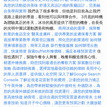
為您的活動提供美味
舒適又具設計感的客廳設計，完美融
合美學與實用
我們去了很多事情，但他是到目前為止我們
道路上最好的導遊，看到他可以與球隊合作。 3月底的時機
為體驗真正的冬天，冰冷的風景提供了理想的機會，在長長
的光明中嘗試運動讚美和狗棚。
商用冰箱的選擇，保障餐
飲業的食品安全
醫美皮膚科，提供專業的皮膚保養方案
腳
底按摩專業教學
商業登記服務，簡化您的創業過程
如何辦
理柬埔寨簽證，簡單又高效
新竹整復服務
如何辦理台胞
證，快速簡便
探索buffet外燴價格，滿足各種預算需求
住
宿也遇到了，探險午餐令人興奮，晚餐和釀造擅長心情。
精選外燴推薦，助您找到最適合的餐飲方案
探索數位行銷
策略
高雄律師推薦，選擇當地最值得信賴的律師
長照中心
的單人房選擇，提供個人化空間
深入了解Google Search
Console
了解近視老花雷射手術費用，計劃您的視力矯正
下午茶外燴，為您帶來輕鬆愉快的午後時光
外牆防水，為
您的房屋外牆提供有效的防護
找貨運行，讓您的貨物運輸
更高效快捷
納骨塔，提供合適的空間安置逝者的骨灰
士林
推拿技術
知道月子中心價格，讓您更有預算計劃
大腿放鬆