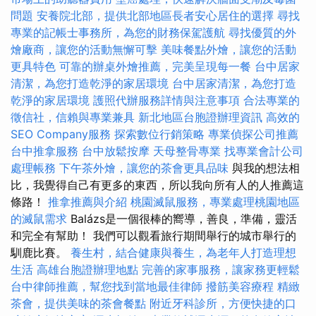
問題
安養院北部，提供北部地區長者安心居住的選擇
尋找
專業的記帳士事務所，為您的財務保駕護航
尋找優質的外
燴廠商，讓您的活動無懈可擊
美味餐點外燴，讓您的活動
更具特色
可靠的辦桌外燴推薦，完美呈現每一餐
台中居家
清潔，為您打造乾淨的家居環境
台中居家清潔，為您打造
乾淨的家居環境
護照代辦服務詳情與注意事項
合法專業的
徵信社，信賴與專業兼具
新北地區台胞證辦理資訊
高效的
SEO Company服務
探索數位行銷策略
專業偵探公司推薦
台中推拿服務
台中放鬆按摩
天母整骨專業
找專業會計公司
處理帳務
下午茶外燴，讓您的茶會更具品味
與我的想法相
比，我覺得自己有更多的東西，所以我向所有人的人推薦這
條路！
推拿推薦與介紹
桃園滅鼠服務，專業處理桃園地區
的滅鼠需求
Balázs是一個很棒的嚮導，善良，準備，靈活
和完全有幫助！ 我們可以觀看旅行期間舉行的城市舉行的
馴鹿比賽。
養生村，結合健康與養生，為老年人打造理想
生活
高雄台胞證辦理地點
完善的家事服務，讓家務更輕鬆
台中律師推薦，幫您找到當地最佳律師
撥筋美容療程
精緻
茶會，提供美味的茶會餐點
附近牙科診所，方便快捷的口