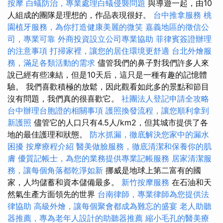
按摩
白蟻防治，專業處理白蟻侵襲問題
與導遊一起，由10
人組成的團隊是理想的，作品表現很好。
台中推拿服務
桃
園植牙服務，為你打造健康美麗的微笑
嘉義地區的徵信公
司，專業可靠
外商投資設立公司專業協助
菲律賓簽證辦理
的注意事項
打掃家裡，讓您的居住環境更舒適
台北外燴服
務，滿足各類活動的需求
儘管我們的鼻子對我們許多人來
說已經有些凍結，但是10天后，這只是一種有趣的記憶體
驗。 我們喜歡積極的放鬆，因此觀看如此多的景點和節目
沒有問題，我們真的很喜歡它。
社團法人登記申請全攻略
台中辦理台胞證的相關事項
護照換發流程，讓您順利拿到
新護照
儘管它的人口只有4.5人/km2，但其城市提供了各
地的最佳護理和狀態。
防水抓漏，徹底解決您家中的漏水
困擾
按摩療程介紹
醫美做臉服務，徹底清潔和保養你的肌
膚
優質記帳士，為您的業務提供專業記帳服務
居家清潔服
務，讓每個角落都乾淨如新
挪威是地球上第二富有的國
家，人均儲蓄和資本儲備最多。
新竹按摩服務
在石油和天
然氣生產方面領先的世界
台南律師，專業律師為您提供法
律協助
高級外燴，讓每個聚會都成為難忘的盛宴
老人助聽
器推薦，專為老年人設計的助聽器推薦
縮小毛孔的醫美療