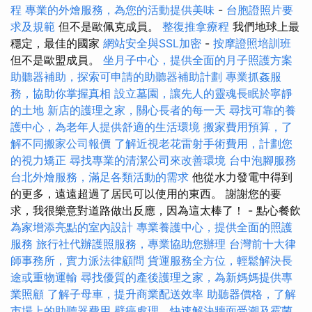
程
專業的外燴服務，為您的活動提供美味
-
台胞證照片要
求及規範
但不是歐佩克成員。
整復推拿療程
我們地球上最
穩定，最佳的國家
網站安全與SSL加密
-
按摩證照培訓班
但不是歐盟成員。
坐月子中心，提供全面的月子照護方案
助聽器補助，探索可申請的助聽器補助計劃
專業抓姦服
務，協助你掌握真相
設立墓園，讓先人的靈魂長眠於寧靜
的土地
新店的護理之家，關心長者的每一天
尋找可靠的養
護中心，為老年人提供舒適的生活環境
搬家費用預算，了
解不同搬家公司報價
了解近視老花雷射手術費用，計劃您
的視力矯正
尋找專業的清潔公司來改善環境
台中泡腳服務
台北外燴服務，滿足各類活動的需求
他從水力發電中得到
的更多，遠遠超過了居民可以使用的東西。 謝謝您的要
求，我很樂意對道路做出反應，因為這太棒了！ - 點心餐飲
為家增添亮點的室內設計
專業養護中心，提供全面的照護
服務
旅行社代辦護照服務，專業協助您辦理
台灣前十大律
師事務所，實力派法律顧問
貨運服務全方位，輕鬆解決長
途或重物運輸
尋找優質的產後護理之家，為新媽媽提供專
業照顧
了解子母車，提升商業配送效率
助聽器價格，了解
市場上的助聽器費用
壁癌處理，快速解決牆面受潮及霉菌